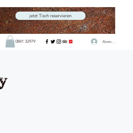
jetzt Tisch reservieren
0841 32979
Anmelden
y