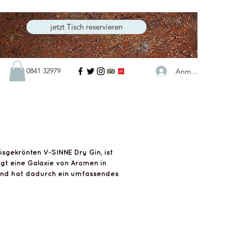
jetzt Tisch reservieren
0841 32979
Anmelden
FlytsBar
ust
sgekrönten V-SINNE Dry Gin, ist
ngt eine Galaxie von Aromen in
s und hat dadurch ein umfassendes