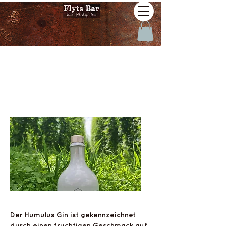
G72 Humulus
Dry Gin
FlytsBar
Der Humulus Gin ist gekennzeichnet
durch einen fruchtigen Geschmack auf