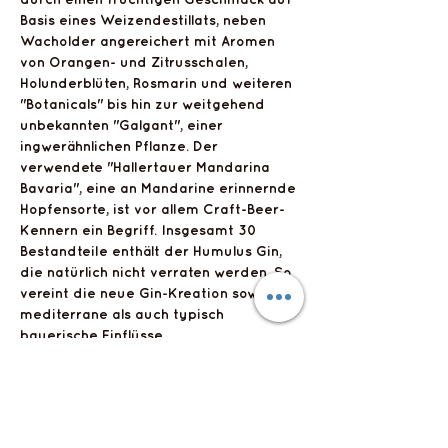
Basis eines Weizendestillats, neben
Wacholder angereichert mit Aromen
von Orangen- und Zitrusschalen,
Holunderblüten, Rosmarin und weiteren
"Botanicals" bis hin zur weitgehend
unbekannten "Galgant", einer
ingwerähnlichen Pflanze. Der
verwendete "Hallertauer Mandarina
Bavaria", eine an Mandarine erinnernde
Hopfensorte, ist vor allem Craft-Beer-
Kennern ein Begriff. Insgesamt 30
Bestandteile enthält der Humulus Gin,
die natürlich nicht verraten werden. So
vereint die neue Gin-Kreation sowohl
mediterrane als auch typisch
bayerische Einflüsse.
Flyts Bar
Impressum
Datenschutzerklärung