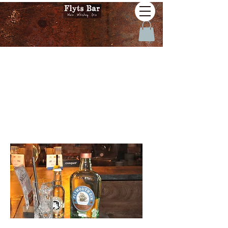
G40 Plymouth
Original
Strength
FlytsBar