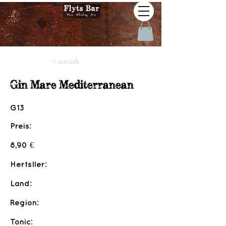
< zurück
Gin Mare Mediterranean
G13
Preis:
8,90 €
Hertsller:
Land:
Region:
Tonic: