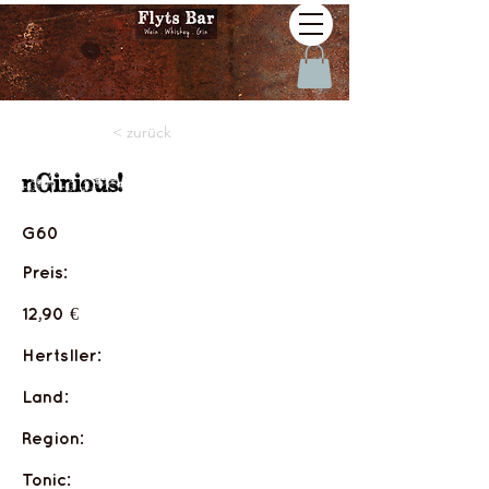
< zurück
nGinious!
G60
Preis:
12,90 €
Hertsller:
Land:
Region:
Tonic: