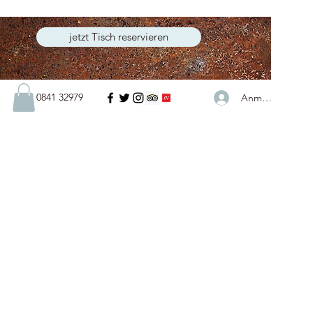
jetzt Tisch reservieren
0841 32979
Anmelden