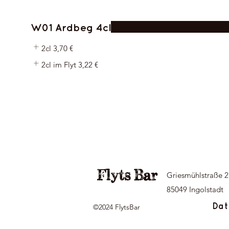
W01 Ardbeg 4cl
2cl
3,70 €
2cl im Flyt
3,22 €
Flyts Bar
Griesmühlstraße 2
85049 Ingolstadt
©2024 FlytsBar
Dat