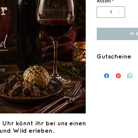
Anzahl
*
In 
Gutscheine
Wenn Sie sich für 
versenden wir
kein
einfach auf unsere 
brauchen sich dann
solche Käufe wählen
"Abholung in der Ba
automatisch der Ve
Sollten Sie einen Gu
Geschenk), so teile
 Uhr könnt ihr bei uns einen
senden wir ihnen ge
nd Wild erleben.
Da die Teilnehmerz