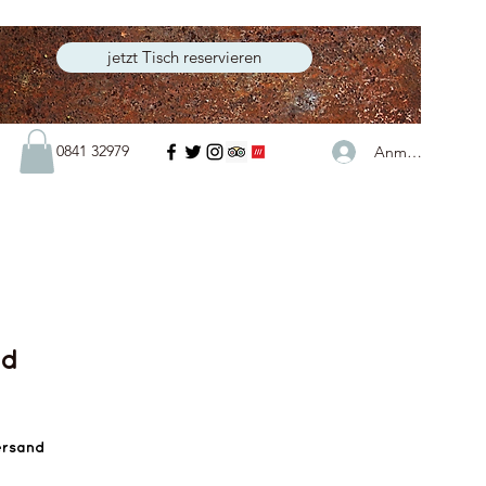
jetzt Tisch reservieren
0841 32979
Anmelden
nd
ersand