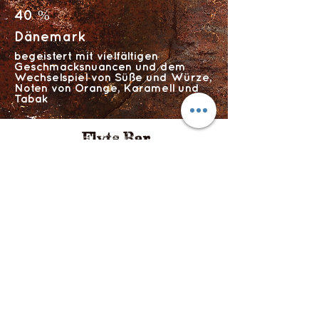
40 %
Dänemark
begeistert mit vielfältigen
Geschmacksnuancen und dem
Wechselspiel von Süße und Würze,
Noten von Orange, Karamell und
Tabak
Flyts Bar
Impressum
Datenschutzerklärung
info@flytsbar.com
0841 32979
Griesmühlstraße 2
85049 Ingolstadt
©2024 FlytsBar