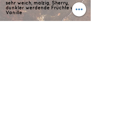
sehr weich, malzig, Sherry,
dunkler werdende Früchte und
Vanille
Abgang:
Lang, zart rauchig mit einem
Hauch von Zartbitterschokolade
Flyts Bar
Impressum
Datenschutzerklärung
info@flytsbar.com
0841 32979
Griesmühlstraße 2
85049 Ingolstadt