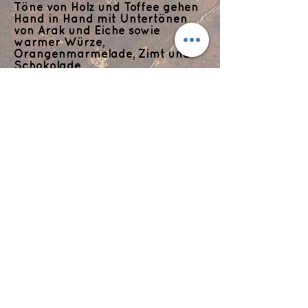
Töne von Holz und Toffee gehen
Hand in Hand mit Untertönen
von Arak und Eiche sowie
warmer Würze,
Orangenmarmelade, Zimt und
Schokolade
Abgang:
lang anhaltend und würzig
Flyts Bar
Impressum
Datenschutzerklärung
info@flytsbar.com
0841 32979
Griesmühlstraße 2
85049 Ingolstadt