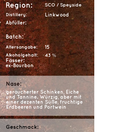
Region:
SCO / Speyside
Distillery:
Linkwood
Abfüller:
Batch:
Altersangabe:
15
Alkoholgehalt:
43 %
Fässer:
ex-Bourbon
Nase:
geräucherter Schinken, Eiche
und Tannine. Würzig, aber mit
einer dezenten Süße, fruchtige
Erdbeeren und Portwein
Geschmack: