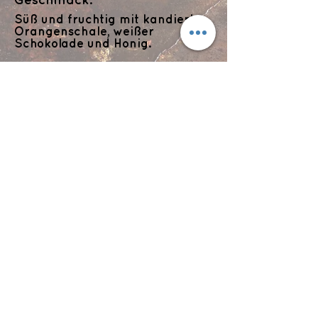
Geschmack:
Süß und fruchtig mit kandierter
Orangenschale, weißer
Schokolade und Honig.
Abgang:
Anhaltend und sanft mit Noten
japanischer Eiche.
Flyts Bar
Impressum
Datenschutzerklärung
info@flytsbar.com
0841 32979
Griesmühlstraße 2
85049 Ingolstadt