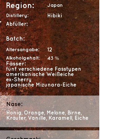
Region:
Japan
Distillery:
Hibiki
Abfüller:
Batch:
Altersangabe:
12
Alkoholgehalt:
43 %
Fässer:
fünf verschiedene Fasstypen
amerikanische Weißeiche
ex-Sherry
japanische Mizunara-Eiche
Nase:
Honig, Orange, Melone, Birne,
Kräuter, Vanille, Karamell, Eiche