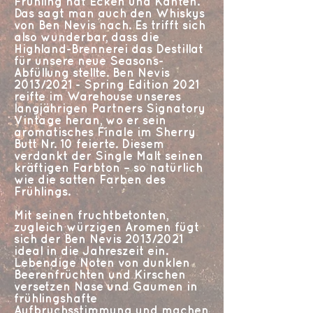
Frühling hat Ecken und Kanten.
Das sagt man auch den Whiskys
von Ben Nevis nach. Es trifft sich
also wunderbar, dass die
Highland-Brennerei das Destillat
für unsere neue Seasons-
Abfüllung stellte. Ben Nevis
2013/2021 - Spring Edition 2021
reifte im Warehouse unseres
langjährigen Partners Signatory
Vintage heran, wo er sein
aromatisches Finale im Sherry
Butt Nr. 10 feierte. Diesem
verdankt der Single Malt seinen
kräftigen Farbton – so natürlich
wie die satten Farben des
Frühlings.
Mit seinen fruchtbetonten,
zugleich würzigen Aromen fügt
sich der Ben Nevis 2013/2021
ideal in die Jahreszeit ein.
Lebendige Noten von dunklen
Beerenfrüchten und Kirschen
versetzen Nase und Gaumen in
frühlingshafte
Aufbruchsstimmung und machen