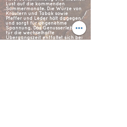
Lust auf die kommenden
Sommermonate. Die Würze von
Kräutern und Tabak sowie
Pfeffer und Leder hält dagegen
und sorgt für angenehme
Spannung. Das Genusserlebnis
für die wechselhafte
Übergangszeit entfaltet sich bei
erhöhter Trinkstärke von 50,2%
vol. – durch den Verzicht auf
Kühlfiltration völlig unverfälscht.
So floss der Single Cask Seasons
in insgesamt 820 frühlingsgrün
designte Flaschen.
Geschmack:
Abgang: