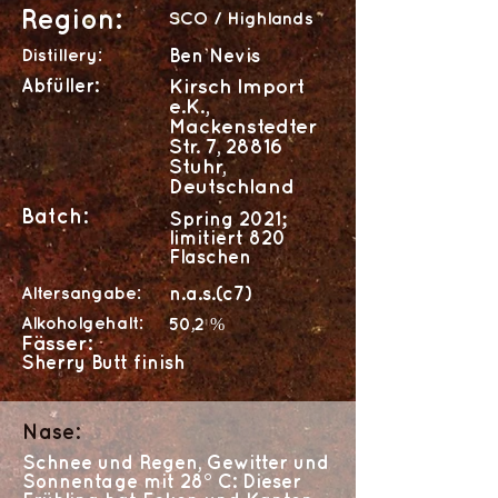
Region:
SCO / Highlands
Distillery:
Ben Nevis
Abfüller:
Kirsch Import
e.K.,
Mackenstedter
Str. 7, 28816
Stuhr,
Deutschland
Batch:
Spring 2021;
limitiert 820
Flaschen
Altersangabe:
n.a.s.(c7)
Alkoholgehalt:
50,2 %
Fässer:
Sherry Butt finish
Nase:
Schnee und Regen, Gewitter und
Sonnentage mit 28° C: Dieser