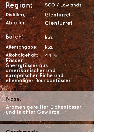
Region:
SCO / Lowlands
Distillery:
Glenturret
Abfüller:
Glenturret
Batch:
k.a.
Altersangabe:
k.a.
Alkoholgehalt:
44 %
Fässer:
Sherryfässer aus
amerikanischer und
europäischer Eiche und
ehemaliger Bourbonfässer
Nase:
Aromen gereifter Eichenfässer
und leichter Gewürze