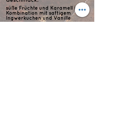
Geschmack:
süße Früchte und Karamell in
Kombination mit saftigem
Ingwerkuchen und Vanille
Abgang:
dezent aber langanhaltend
Flyts Bar
Impressum
Datenschutzerklärung
info@flytsbar.com
0841 32979
Griesmühlstraße 2
85049 Ingolstadt