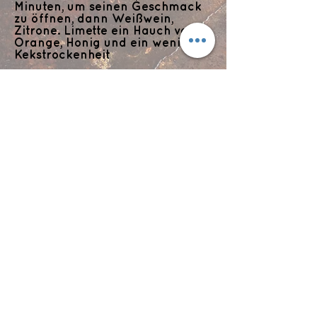
Minuten, um seinen Geschmack
zu öffnen, dann Weißwein,
Zitrone. Limette ein Hauch von
Orange, Honig und ein wenig
Kekstrockenheit
Abgang:
extrem weich und angenehm
süß; komplex
Flyts Bar
Impressum
Datenschutzerklärung
info@flytsbar.com
0841 32979
Griesmühlstraße 2
85049 Ingolstadt