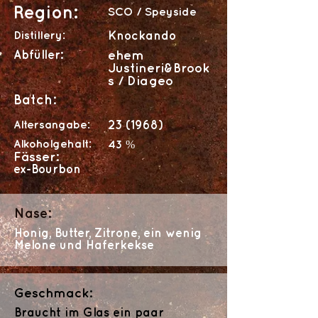
Region:
SCO / Speyside
Distillery:
Knockando
Abfüller:
ehem
Justineri&Brook
s / Diageo
Batch:
Altersangabe:
23 (1968)
Alkoholgehalt:
43 %
Fässer:
ex-Bourbon
Nase:
Honig, Butter, Zitrone, ein wenig
Melone und Haferkekse
Geschmack:
Braucht im Glas ein paar