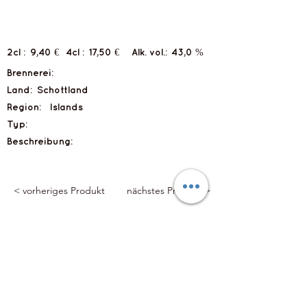
2cl :
9,40 €
4cl :
17,50 €
Alk. vol.:
43,0 %
Brennerei:
Land:
Schottland
Region:
Islands
Typ:
Beschreibung:
< vorheriges Produkt
nächstes Produkt >
Flyts Bar
Impressum
Datenschutzerklärung
info@flytsbar.com
0841 32979