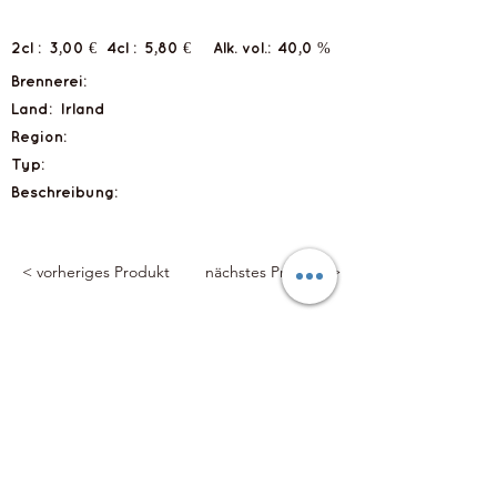
2cl :
3,00 €
4cl :
5,80 €
Alk. vol.:
40,0 %
Brennerei:
Land:
Irland
Region:
Typ:
Beschreibung:
< vorheriges Produkt
nächstes Produkt >
Flyts Bar
Impressum
Datenschutzerklärung
info@flytsbar.com
0841 32979
Griesmühlstraße 2