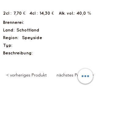
2cl :
7,70 €
4cl :
14,30 €
Alk. vol.:
40,0 %
Brennerei:
Land:
Schottland
Region:
Speyside
Typ:
Beschreibung:
< vorheriges Produkt
nächstes Produkt >
Flyts Bar
Impressum
Datenschutzerklärung
info@flytsbar.com
0841 32979
Griesmühlstraße 2