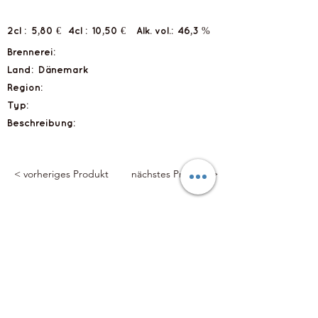
2cl :
5,80 €
4cl :
10,50 €
Alk. vol.:
46,3 %
Brennerei:
Land:
Dänemark
Region:
Typ:
Beschreibung:
< vorheriges Produkt
nächstes Produkt >
Flyts Bar
Impressum
Datenschutzerklärung
info@flytsbar.com
0841 32979
Griesmühlstraße 2