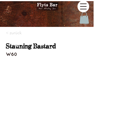
< zurück
Stauning Bastard
W60