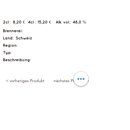
2cl :
8,20 €
4cl :
15,20 €
Alk. vol.:
48,0 %
Brennerei:
Land:
Schweiz
Region:
Typ:
Beschreibung:
< vorheriges Produkt
nächstes Produkt >
Flyts Bar
Impressum
Datenschutzerklärung
info@flytsbar.com
0841 32979