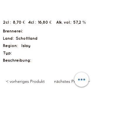
2cl :
8,70 €
4cl :
16,80 €
Alk. vol.:
57,2 %
Brennerei:
Land:
Schottland
Region:
Islay
Typ:
Beschreibung:
< vorheriges Produkt
nächstes Produkt >
Flyts Bar
Impressum
Datenschutzerklärung
info@flytsbar.com
0841 32979