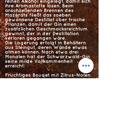
reinen Alkohol eingelegt, damit sich
ihre Aromastoffe lösen. Beim
anschließenden Brennen des
Mazerats fließt das soeben
gewonnene Destillat über frische
Pflanzen, damit der Gin einen
zusätzlichen Geschmacksreichtum
gewinnt, der in der Destillation
verloren gegangen wäre.
Die Lagerung erfolgt in Behältern
aus Steingut, deren Wände etwas
atmen können. Nach etwa drei
Monaten hat der Schwarzwald-Gin
seine milde Vollkommenheit
erreicht:
Fruchtiges Bouqet mit Zitrus-Noten
und feiner Würze mit einer frischen
Brise aus dem Bergwald
Wacholder und Fichte
verschmelzen im Geschmack mit
Zitrus-Tönen und fein-würzigen
Noten zu einer süßlichen Harmonie
mit feiner Herbe
Im langen und intensiven Abgang
lebt die Komplexität des Gins
weiter