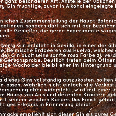
er ganz besonderen Art. Anstelle der üblichen
ry Gin fruchtige, zuvor in Alkohol eingelegt
lichen Zusammenstellung der Haupt-Botanical
reationen, sondern darf sich mit der Bezeich
für alle Genießer, die gerne Experimente wage
uen.
erry Gin entsteht in Sevilla, in einer der ält
e, heimische Erdbeeren aus Huelva, welches a
t der Gin auch seine sanfte rosa Farbe zu ver
ie Geruchsprobe. Deutlich treten beim Öffnen
rzige Wacholder bleibt eher im Hintergrund
.
dieses Gins vollständig auszukosten, sollten
n lassen. Wahrlich nicht einfach, die Verkos
ersuchung aber widersteht, wird mit einer l
m Hauch von Anis und dezenten Kräutern belo
mit seinem weichen Körper. Das Finish gehör
htiges Erlebnis in Erinnerung bleibt.
macks empfiehlt sich dieser Gin als pures Ge