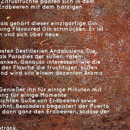
 Zitrusfrüchte paaren sich in dem
e Erdbeeren mit dem harzigen
s gehört dieser einzigartige Gin
nung Flavoured Gin schmücken. Er ist
n und sich über neue
esten Destillerien Andalusiens. Die
ls Paradies der süßen, roten
danken. Genauso interessant wie die
 der Flasche die fruchtigen, süßen
 und wird von einem dezenten Aroma
 Genießer ihn für einige Minuten mit
tung für einige Momente
eichten Süße von Erdbeeren sowie
hnt. Besonders begeistert der Puerto
t dann ganz den Erdbeeren, sodass der
tränk.