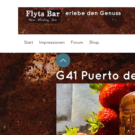
erlebe den Genuss
Start
Impressionen
Forum
Shop
G41 Puerto de