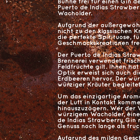
Bühne frei für einen Gin d
Puerto de Indias Strawber
Wacholder.
Aufgrund der außergewöhn
nicht zu den klassischen K
die perfekte Spirituose, 
Geschmackskreationen fre
Der Puerto de Indias Strawb
Brennerei verwendet frisch
Feldfrüchte gilt. Ihnen ha
Optik erweist sich auch d
Erdbeeren hervor. Der wü
würziger Kräuter begleitet
Um das einzigartige Aroma 
der Luft in Kontakt komme
hinauszuzögern. Wer der V
würzigem Wacholder, eine
de Indias Strawberry Gin 
Genuss noch lange als fruc
Aufgrund des milden Gesch