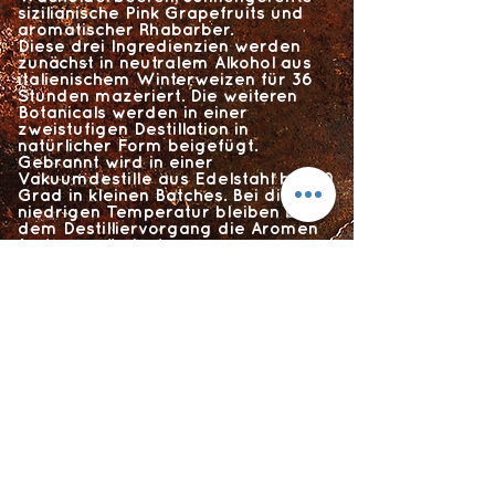
sizilianische Pink Grapefruits und
aromatischer Rhabarber.
Diese drei Ingredienzien werden
zunächst in neutralem Alkohol aus
italienischem Winterweizen für 36
Stunden mazeriert. Die weiteren
Botanicals werden in einer
zweistufigen Destillation in
natürlicher Form beigefügt.
Gebrannt wird in einer
Vakuumdestille aus Edelstahl bei 60
Grad in kleinen Batches. Bei dieser
niedrigen Temperatur bleiben bei
dem Destilliervorgang die Aromen
fast unverändert.
Abschließend wird der Gin durch
Beimischung von Quellwasser auf
die gewünschte Trinkstärke von 41
Prozent gebracht. Das Wasser
stammt aus einer Quelle vom Monte
Viso, einem Dreitausender, der sich
in unmittelbarer Nähe der Destillerie
befindet.
Flyts Bar
Impressum
Datenschutzerklärung