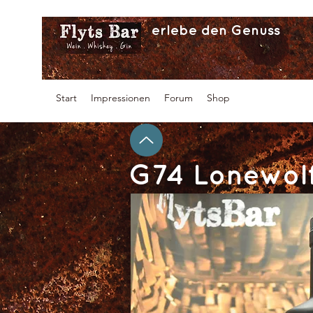
erlebe den Genuss
Start
Impressionen
Forum
Shop
G74 Lonewolf