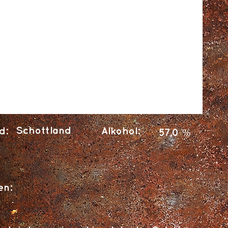
Schottland
d:
Alkohol:
57,0 %
en: