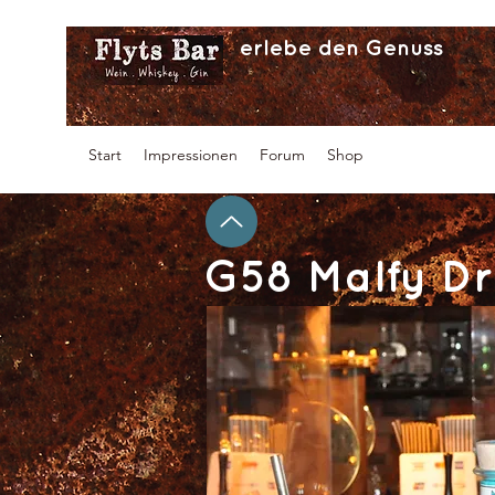
erlebe den Genuss
Start
Impressionen
Forum
Shop
G58 Malfy Dr