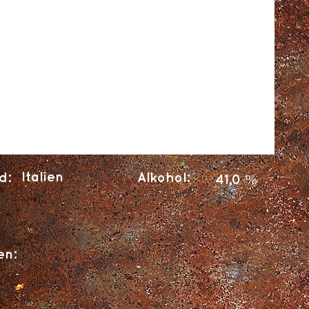
Italien
d:
Alkohol:
41,0 %
en: