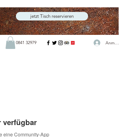
jetzt Tisch reservieren
0841 32979
Anmelden
 verfügbar
ie eine Community-App